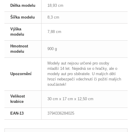
Délka modelu
18,93 cm
Šířka modelu
8,3 cm
Výška
7,88 cm
modelu
Hmotnost
900 g
modelu
Modely aut nejsou určené pro osoby
mladší 14 let. Nejedná se o hračky, ale o
Upozornění
modely aut pro sběratele. U malých dětí
hrozí nebezpečí vdechnutí či požití malých
součástek!
Velikost
30 cm x 17 cm x 12,50 cm
krabice
EAN-13
3794336284025