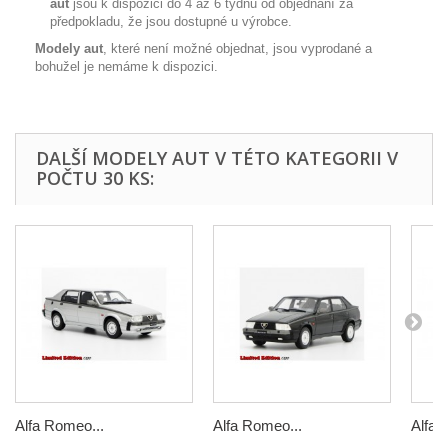
aut
jsou k dispozici do 4 až 6 týdnů od objednání za
předpokladu, že jsou dostupné u výrobce.
Modely aut
, které není možné objednat, jsou vyprodané a
bohužel je nemáme k dispozici.
DALŠÍ MODELY AUT V TÉTO KATEGORII V
POČTU 30 KS:
Alfa Romeo...
Alfa Romeo...
Alfa 