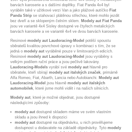
barvách karoserie a s dalšími doplňky. Fiat Panda 4x4 byl
vyráběn také v užitkové verzi Van a jako plážové autíčko
Fiat
Panda Strip
se stahovací plátěnou střechou, které mohlo jezdit
bez dveří a se sklopeným čelním sklem.
Modely aut Fiat Panda
jsou ve variantě 4x4 Sisley dostupné ve čtyřech metalických
barvách karoserie a ve variantě 4x4 ve dvou barvách karoserie.
Resinové
modely aut Laudoracing-Model
potěší spoustu
sběratelů kvalitou povrchové úpravy v kombinaci s tím, že se
jedná o
modely aut
vyráběné pouze v limitovaných edicích.
Resinové
modely aut Laudoracing-Model
jsou vyráběny s
velkým podílem ruční práce a jsou pečlivě lakovány.
Laudoracing-Models
vyrábí své
modely aut
hlavně pro
sběratele, kteří sbírají
modely aut italských značek
, primárně
Alfa Romeo, Fiat, Abarth, Lancia nebo Autobianchi.
Modely aut
Laudoracing-Model
jsou hlavně
modely aut italských
automobilek
, které jsme mohli vidět i na našich silnicích.
Modely aut
, které je možné objednat, jsou dostupné
následujícími způsoby:
modely aut
dostupné skladem máme ve svém vlastním
skladu a jsou ihned k dispozici
modely aut
dostupné na objednávku, u nich prověřujeme
dostupnost u dodavatele na základě objednávky. Tyto
modely