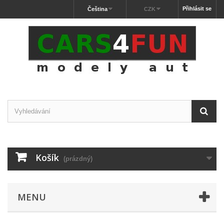
Přihlásit se
Čeština
CZK
Košík
(prázdný)
MENU