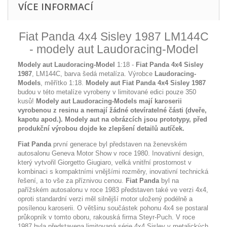
VÍCE INFORMACÍ
Fiat Panda 4x4 Sisley 1987 LM144C
- modely aut Laudoracing-Model
Modely aut Laudoracing-Model
1:18 -
Fiat Panda 4x4 Sisley
1987
, LM144C, barva šedá metalíza. Výrobce
Laudoracing-
Models
, měřítko 1:18.
Modely aut Fiat Panda 4x4 Sisley 1987
budou v této metalíze vyrobeny v limitované edici pouze 350
kusů!
Modely aut Laudoracing-Models mají karoserii
vyrobenou z resinu a nemají žádné otevíratelné části (dveře,
kapotu apod.).
Modely aut na obrázcích
jsou prototypy, před
produkční výrobou dojde ke zlepšení detailů autíček
.
Fiat Panda
první generace byl představen na ženevském
autosalonu Geneva Motor Show v roce 1980. Inovativní design,
který vytvořil Giorgetto Giugiaro, velká vnitřní prostornost v
kombinaci s kompaktními vnějšími rozměry, inovativní technická
řešení, a to vše za příznivou cenou.
Fiat Panda
byl na
pařížském autosalonu v roce 1983 představen také ve verzi 4x4,
oproti standardní verzi měl silnější motor uložený podélně a
posílenou karoserii. O většinu součástek pohonu 4x4 se postaral
průkopník v tomto oboru, rakouská firma Steyr-Puch. V roce
1987 byla představena limitovaná série 4x4 Sisley v metalických