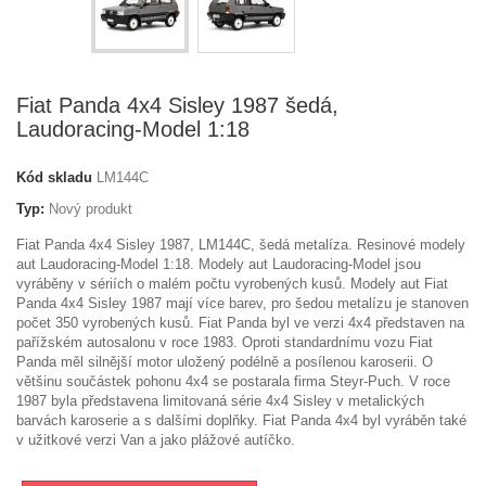
Fiat Panda 4x4 Sisley 1987 šedá,
Laudoracing-Model 1:18
Kód skladu
LM144C
Typ:
Nový produkt
Fiat Panda 4x4 Sisley 1987, LM144C, šedá metalíza. Resinové modely
aut Laudoracing-Model 1:18. Modely aut Laudoracing-Model jsou
vyráběny v sériích o malém počtu vyrobených kusů. Modely aut Fiat
Panda 4x4 Sisley 1987 mají více barev, pro šedou metalízu je stanoven
počet 350 vyrobených kusů. Fiat Panda byl ve verzi 4x4 představen na
pařížském autosalonu v roce 1983. Oproti standardnímu vozu Fiat
Panda měl silnější motor uložený podélně a posílenou karoserii. O
většinu součástek pohonu 4x4 se postarala firma Steyr-Puch. V roce
1987 byla představena limitovaná série 4x4 Sisley v metalických
barvách karoserie a s dalšími doplňky. Fiat Panda 4x4 byl vyráběn také
v užitkové verzi Van a jako plážové autíčko.