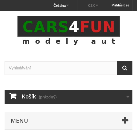
Přihlásit se
Čeština
CZK
Košík
(prázdný)
MENU