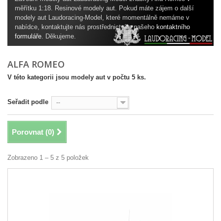
měřítku 1:18. Resinové modely aut. Pokud máte zájem o další
modely aut Laudoracing-Model, které momentálně nemáme v
nabídce, kontaktujte nás prostřednictvím našeho
kontaktního
formuláře
. Děkujeme.
ALFA ROMEO
V této kategorii jsou modely aut v počtu 5 ks.
Seřadit podle
--
Porovnat (
0
)
Zobrazeno 1 – 5 z 5 položek