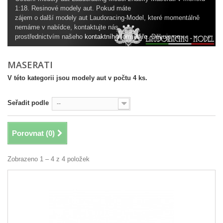
1:18. Resinové modely aut. Pokud máte
zájem o další modely aut Laudoracing-Model, které momentálně
nemáme v nabídce, kontaktujte nás
prostřednictvím našeho
kontaktního formuláře
. Děkujeme.
MASERATI
V této kategorii jsou modely aut v počtu 4 ks.
Seřadit podle
--
Porovnat (
0
)
Zobrazeno 1 – 4 z 4 položek