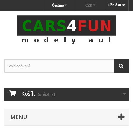
Přihlásit se
Čeština
CZK
Košík
(prázdný)
MENU