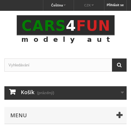
Přihlásit se
Čeština
CZK
Košík
(prázdný)
MENU