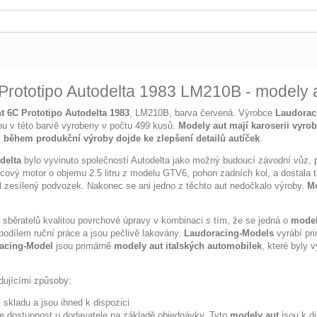
Prototipo Autodelta 1983 LM210B - modely
t 6C Prototipo Autodelta 1983
, LM210B, barva červená. Výrobce
Laudorac
ou v této barvě vyrobeny v počtu 499 kusů.
Modely aut mají karoserii vyrob
 během produkční výroby dojde ke zlepšení detailů autíček
.
delta
bylo vyvinuto společností Autodelta jako možný budoucí závodní vůz, 
cový motor o objemu 2.5 litru z modelu GTV6, pohon zadních kol, a dostala 
měl zesílený podvozek. Nakonec se ani jedno z těchto aut nedočkalo výroby.
Mo
 sběratelů kvalitou povrchové úpravy v kombinaci s tím, že se jedná o
model
odílem ruční práce a jsou pečlivě lakovány.
Laudoracing-Models
vyrábí
pr
acing-Model
jsou primárně
modely aut italských automobilek
, které byly 
edujícími způsoby:
kladu a jsou ihned k dispozici
e dostupnost u dodavatele na základě objednávky. Tyto
modely aut
jsou k di