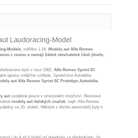
 aut Laudoracing-Model
ing-Models
, měřítko 1:18.
Modely aut Alfa Romeo
enou z resinu a nemají žádné otevíratelné části (dveře,
představeno bylo v roce 1982.
Alfa Romeo Sprint 6C
také úpravy vnějšího vzhledu. Společnost Autodelta
dely aut Alfa Romeo Sprint 6C Prototipo Autodelta
y aut
vyráběné pouze v omezeném množství. Resinové
imárně
modely aut italských značek
, např. Alfa Romeo,
vyráběny ve 20. století. Některé z těchto automobilů byly k
spozici do 4 až 6 týdnů od objednání za předpokladu, že