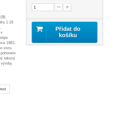
10B,
tku 1:18.
,
Přidat do
 v
košíku
otipo
roce 1982,
ho vozu.
s pohonem
hý takový
 výroby.
rest