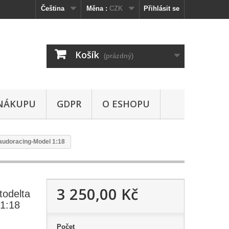
Čeština
Měna :
CZK
Přihlásit se
Košík
(prázdný)
NÁKUPU
GDPR
O ESHOPU
Laudoracing-Model 1:18
3 250,00 Kč
todelta
 1:18
Počet