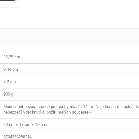
22,35 cm
9,44 cm
7,2 cm
900 g
Modely aut nejsou určené pro osoby mladší 14 let. Nejedná se o hračky, ale
nebezpečí vdechnutí či požití malých součástek!
30 cm x 17 cm x 12,5 cm
3794336288214