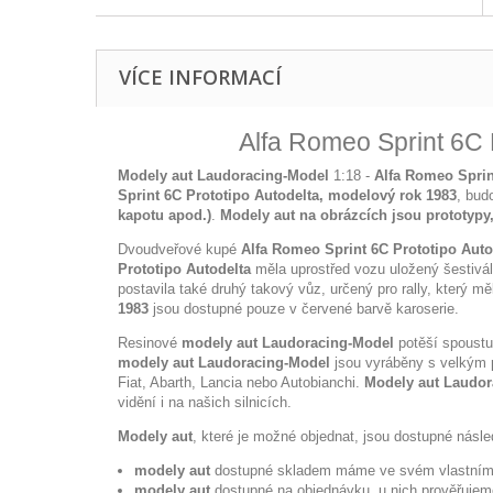
VÍCE INFORMACÍ
Alfa Romeo Sprint 6C 
Modely aut Laudoracing-Model
1:18 -
Alfa Romeo Sprin
Sprint 6C Prototipo Autodelta, modelový rok 1983
, bud
kapotu apod.)
.
Modely aut na obrázcích jsou prototypy,
Dvoudveřové kupé
Alfa Romeo Sprint 6C Prototipo Auto
Prototipo Autodelta
měla uprostřed vozu uložený šestivál
postavila také druhý takový vůz, určený pro rally, který 
1983
jsou dostupné pouze v červené barvě karoserie.
Resinové
modely aut Laudoracing-Model
potěší spoustu
modely aut Laudoracing-Model
jsou vyráběny s velkým p
Fiat, Abarth, Lancia nebo Autobianchi.
Modely aut Laudor
vidění i na našich silnicích.
Modely aut
, které je možné objednat, jsou dostupné násl
modely aut
dostupné skladem máme ve svém vlastním s
modely aut
dostupné na objednávku, u nich prověřujem