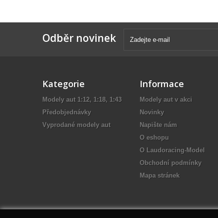
Odběr novinek
Kategorie
Informace
Modely aut 1:12, 1:18, 1:43
Modely aut v akci
Předobjednávky
Novinky
Vyprodané modely aut
Napište nám
O eshopu
O Laudoracing-Model
Obchodní podmínky
Mapa stránek