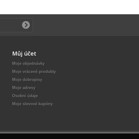
Můj účet
Moje objednávky
Moje vrácené produkty
Moje dobropisy
Moje adresy
Osobní údaje
Moje slevové kupóny