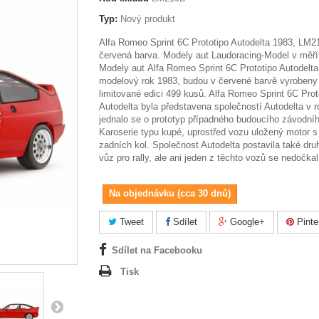
Typ:
Nový produkt
Alfa Romeo Sprint 6C Prototipo Autodelta 1983, LM2
červená barva. Modely aut Laudoracing-Model v měří
Modely aut Alfa Romeo Sprint 6C Prototipo Autodelta
modelový rok 1983, budou v červené barvě vyrobeny
limitované edici 499 kusů. Alfa Romeo Sprint 6C Prot
Autodelta byla představena společností Autodelta v 
jednalo se o prototyp případného budoucího závodní
Karoserie typu kupé, uprostřed vozu uložený motor 
zadních kol. Společnost Autodelta postavila také dru
vůz pro rally, ale ani jeden z těchto vozů se nedočkal
Na objednávku (cca 30 dnů)
Tweet
Sdílet
Google+
Pinte
Sdílet na Facebooku
Tisk