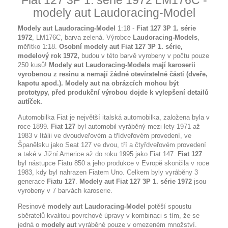
Fiat 127 3P 1. série 1972 LM176C -
modely aut Laudoracing-Model
Modely aut Laudoracing-Model
1:18 -
Fiat 127 3P 1. série
1972
, LM176C, barva zelená. Výrobce
Laudoracing-Models
,
měřítko 1:18.
Osobní modely aut Fiat 127 3P 1. série,
modelový rok 1972,
budou v této barvě vyrobeny v počtu pouze
250 kusů!
Modely aut Laudoracing-Models mají karoserii
vyrobenou z resinu a nemají žádné otevíratelné části (dveře,
kapotu apod.). Modely aut na obrázcích mohou být
prototypy, před produkční výrobou dojde k vylepšení detailů
autíček.
Automobilka Fiat je největší italská automobilka, založena byla v
roce 1899.
Fiat 127
byl automobil vyráběný mezi lety 1971 až
1983 v Itálii ve dvoudveřovém a třídveřovém provedení, ve
Španělsku jako Seat 127 ve dvou, tří a čtyřdveřovém provedení
a také v Jižní Americe až do roku 1995 jako Fiat 147.
Fiat 127
byl nástupce Fiatu 850 a jeho produkce v Evropě skončila v roce
1983, kdy byl nahrazen Fiatem Uno. Celkem byly vyráběny 3
generace
Fiatu 127
.
Modely aut Fiat 127 3P 1. série 1972
jsou
vyrobeny v 7 barvách karoserie.
Resinové
modely aut Laudoracing-Model
potěší spoustu
sběratelů kvalitou povrchové úpravy v kombinaci s tím, že se
jedná o
modely aut
vyráběné pouze v omezeném množství.