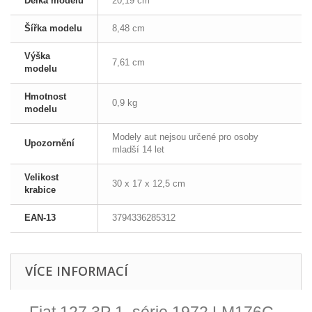
Délka modelu
20,19 cm
Šířka modelu
8,48 cm
Výška
7,61 cm
modelu
Hmotnost
0,9 kg
modelu
Modely aut nejsou určené pro osoby
Upozornění
mladší 14 let
Velikost
30 x 17 x 12,5 cm
krabice
EAN-13
3794336285312
VÍCE INFORMACÍ