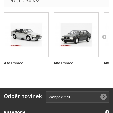
POČTU 30 KS:
Alfa Romeo...
Alfa Romeo...
Alfa 
Odběr novinek
Kategorie