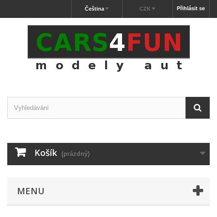
Přihlásit se
Čeština
CZK
Košík
(prázdný)
MENU