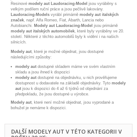
Resinové
modely aut Laudoracing-Model
jsou vyráběny s
velkým podílem ruční práce a jsou pečlivě lakovány.
Laudoracing-Models
vyrábí
primárně
modely aut italských
značek
, např. Alfa Romeo, Fiat, Abarth, Lancia nebo
Autobianchi.
Modely aut Laudoracing-Model
jsou primárně
modely aut italských automobilek
, které byly vyráběny ve 20.
století. Některé z těchto automobilů byly k vidění i na našich
silnicích.
Modely aut
, které je možné objednat, jsou dostupné
následujícími způsoby:
modely aut
dostupné skladem máme ve svém vlastním
skladu a jsou ihned k dispozici
modely aut
dostupné na objednávku, u nich prověřujeme
dostupnost u dodavatele na základě objednávky. Tyto
modely
aut
jsou k dispozici do 4 až 6 týdnů od objednání za
předpokladu, že jsou dostupné u výrobce.
Modely aut
, které není možné objednat, jsou vyprodané a
bohužel je nemáme k dispozici.
DALŠÍ MODELY AUT V TÉTO KATEGORII V