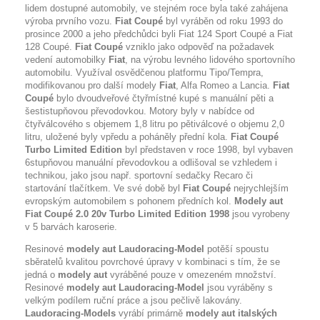
lidem dostupné automobily, ve stejném roce byla také zahájena
výroba prvního vozu.
Fiat Coupé
byl vyráběn od roku 1993 do
prosince 2000 a jeho předchůdci byli Fiat 124 Sport Coupé a Fiat
128 Coupé.
Fiat Coupé
vzniklo jako odpověď na požadavek
vedení automobilky
Fiat
, na výrobu levného lidového sportovního
automobilu. Využíval osvědčenou platformu Tipo/Tempra,
modifikovanou pro další modely
Fiat
, Alfa Romeo a Lancia.
Fiat
Coupé
bylo dvoudveřové čtyřmístné kupé s manuální pěti a
šestistupňovou převodovkou. Motory byly v nabídce od
čtyřválcového s objemem 1,8 litru po pětiválcové o objemu 2,0
litru, uložené byly vpředu a poháněly přední kola.
Fiat Coupé
Turbo Limited Edition
byl představen v roce 1998, byl vybaven
6stupňovou manuální převodovkou a odlišoval se vzhledem i
technikou, jako jsou např. sportovní sedačky Recaro či
startování tlačítkem. Ve své době byl
Fiat Coupé
nejrychlejším
evropským automobilem s pohonem předních kol.
Modely aut
Fiat Coupé 2.0 20v Turbo Limited Edition 1998
jsou vyrobeny
v 5 barvách karoserie.
Resinové
modely aut Laudoracing-Model
potěší spoustu
sběratelů kvalitou povrchové úpravy v kombinaci s tím, že se
jedná o
modely aut
vyráběné pouze v omezeném množství.
Resinové
modely aut Laudoracing-Model
jsou vyráběny s
velkým podílem ruční práce a jsou pečlivě lakovány.
Laudoracing-Models
vyrábí
primárně
modely aut italských