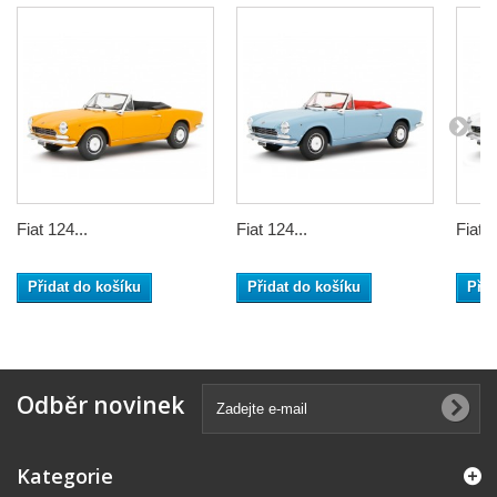
Fiat 124...
Fiat 124...
Fiat 1
Přidat do košíku
Přidat do košíku
Přid
Odběr novinek
Kategorie