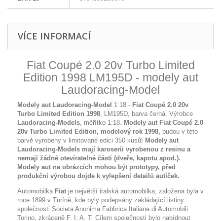
VÍCE INFORMACÍ
Fiat Coupé 2.0 20v Turbo Limited
Edition 1998 LM195D - modely aut
Laudoracing-Model
Modely aut Laudoracing-Model
1:18 -
Fiat Coupé 2.0 20v
Turbo Limited Edition 1998
, LM195D, barva černá. Výrobce
Laudoracing-Models
, měřítko 1:18.
Modely aut Fiat Coupé 2.0
20v Turbo Limited Edition, modelový rok 1998,
budou v této
barvě vyrobeny v limitované edici 350 kusů!
Modely aut
Laudoracing-Models mají karoserii vyrobenou z resinu a
nemají žádné otevíratelné části (dveře, kapotu apod.).
Modely aut na obrázcích mohou být prototypy, před
produkční výrobou dojde k vylepšení detailů autíček.
Automobilka
Fiat
je největší italská automobilka, založena byla v
roce 1899 v Turíně, kde byly podepsány zakládající listiny
společnosti Societa Anonima Fabbrica Italiana di Automobili
Torino, zkráceně F. I. A. T. Cílem společnosti bylo nabídnout