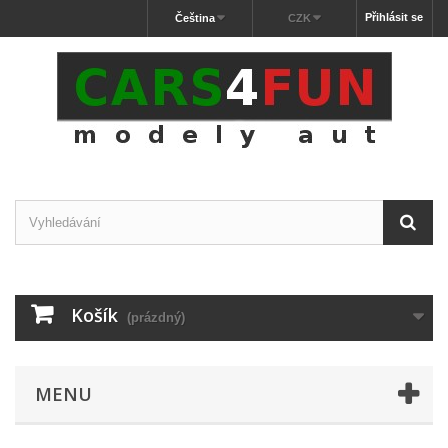
Přihlásit se
Čeština
CZK
Košík
(prázdný)
MENU