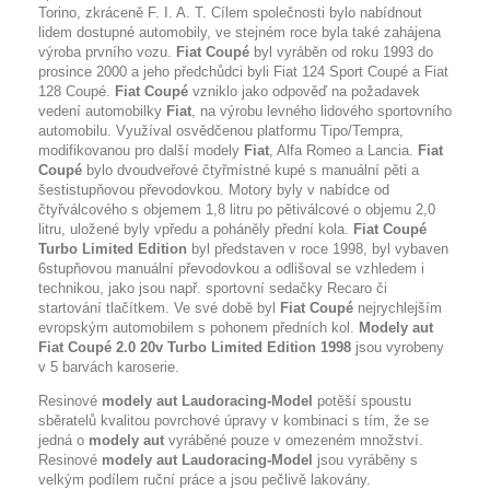
Torino, zkráceně F. I. A. T. Cílem společnosti bylo nabídnout
lidem dostupné automobily, ve stejném roce byla také zahájena
výroba prvního vozu.
Fiat Coupé
byl vyráběn od roku 1993 do
prosince 2000 a jeho předchůdci byli Fiat 124 Sport Coupé a Fiat
128 Coupé.
Fiat Coupé
vzniklo jako odpověď na požadavek
vedení automobilky
Fiat
, na výrobu levného lidového sportovního
automobilu. Využíval osvědčenou platformu Tipo/Tempra,
modifikovanou pro další modely
Fiat
, Alfa Romeo a Lancia.
Fiat
Coupé
bylo dvoudveřové čtyřmístné kupé s manuální pěti a
šestistupňovou převodovkou. Motory byly v nabídce od
čtyřválcového s objemem 1,8 litru po pětiválcové o objemu 2,0
litru, uložené byly vpředu a poháněly přední kola.
Fiat Coupé
Turbo Limited Edition
byl představen v roce 1998, byl vybaven
6stupňovou manuální převodovkou a odlišoval se vzhledem i
technikou, jako jsou např. sportovní sedačky Recaro či
startování tlačítkem. Ve své době byl
Fiat Coupé
nejrychlejším
evropským automobilem s pohonem předních kol.
Modely aut
Fiat Coupé 2.0 20v Turbo Limited Edition 1998
jsou vyrobeny
v 5 barvách karoserie.
Resinové
modely aut Laudoracing-Model
potěší spoustu
sběratelů kvalitou povrchové úpravy v kombinaci s tím, že se
jedná o
modely aut
vyráběné pouze v omezeném množství.
Resinové
modely aut Laudoracing-Model
jsou vyráběny s
velkým podílem ruční práce a jsou pečlivě lakovány.