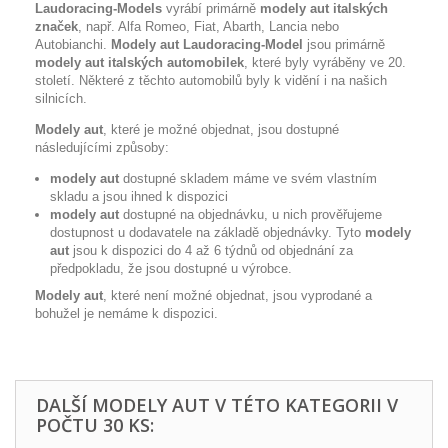
Laudoracing-Models
vyrábí
primárně
modely aut italských
značek
, např. Alfa Romeo, Fiat, Abarth, Lancia nebo
Autobianchi.
Modely aut Laudoracing-Model
jsou primárně
modely aut italských automobilek
, které byly vyráběny ve 20.
století. Některé z těchto automobilů byly k vidění i na našich
silnicích.
Modely aut
, které je možné objednat, jsou dostupné
následujícími způsoby:
modely aut
dostupné skladem máme ve svém vlastním
skladu a jsou ihned k dispozici
modely aut
dostupné na objednávku, u nich prověřujeme
dostupnost u dodavatele na základě objednávky. Tyto
modely
aut
jsou k dispozici do 4 až 6 týdnů od objednání za
předpokladu, že jsou dostupné u výrobce.
Modely aut
, které není možné objednat, jsou vyprodané a
bohužel je nemáme k dispozici.
DALŠÍ MODELY AUT V TÉTO KATEGORII V
POČTU 30 KS: