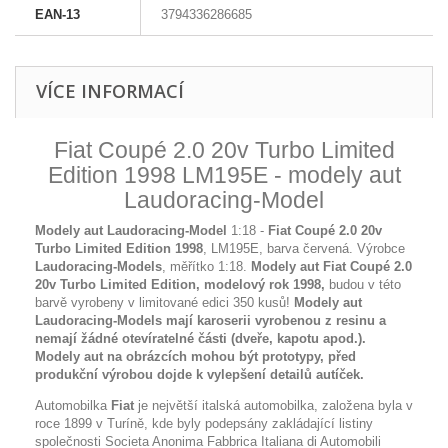
EAN-13
3794336286685
VÍCE INFORMACÍ
Fiat Coupé 2.0 20v Turbo Limited
Edition 1998 LM195E - modely aut
Laudoracing-Model
Modely aut Laudoracing-Model
1:18 -
Fiat Coupé 2.0 20v
Turbo Limited Edition 1998
, LM195E, barva červená. Výrobce
Laudoracing-Models
, měřítko 1:18.
Modely aut Fiat Coupé 2.0
20v Turbo Limited Edition, modelový rok 1998,
budou v této
barvě vyrobeny v limitované edici 350 kusů!
Modely aut
Laudoracing-Models mají karoserii vyrobenou z resinu a
nemají žádné otevíratelné části (dveře, kapotu apod.).
Modely aut na obrázcích mohou být prototypy, před
produkční výrobou dojde k vylepšení detailů autíček.
Automobilka
Fiat
je největší italská automobilka, založena byla v
roce 1899 v Turíně, kde byly podepsány zakládající listiny
společnosti Societa Anonima Fabbrica Italiana di Automobili