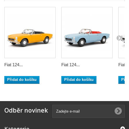
Fiat 124...
Fiat 124...
Fiat 1
Přidat do košíku
Přidat do košíku
Přid
Odběr novinek
Kategorie