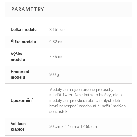
PARAMETRY
Délka modelu
23,61 cm
Šířka modelu
9,82 cm
Výška
7,45 cm
modelu
Hmotnost
900 g
modelu
Modely aut nejsou určené pro osoby
mladší 14 let. Nejedná se o hračky, ale o
Upozornění
modely aut pro sběratele. U malých dětí
hrozí nebezpečí vdechnutí či požití malých
součástek!
Velikost
30 cm x 17 cm x 12,50 cm
krabice