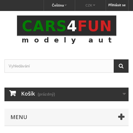
Přihlásit se
Čeština
CZK
Košík
(prázdný)
MENU