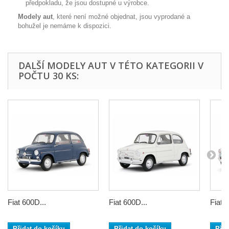
předpokladu, že jsou dostupné u výrobce.
Modely aut
, které není možné objednat, jsou vyprodané a
bohužel je nemáme k dispozici.
DALŠÍ MODELY AUT V TÉTO KATEGORII V
POČTU 30 KS:
Fiat 600D...
Fiat 600D...
Fiat 
Přidat do košíku
Přidat do košíku
Přid