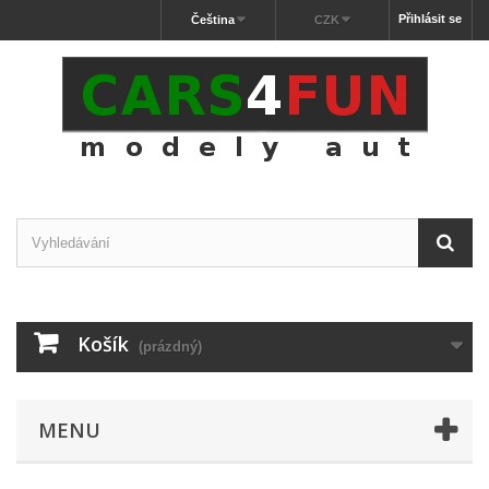
Přihlásit se
Čeština
CZK
Košík
(prázdný)
MENU