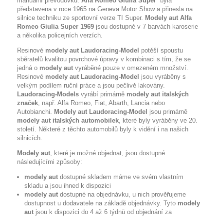
manuální převodovku.
Alfa Romeo Giulia Super
byla
představena v roce 1965 na Geneva Motor Show a přinesla na
silnice techniku ze sportovní verze TI Super.
Modely aut Alfa
Romeo Giulia Super 1969
jsou dostupné v 7 barvách karoserie
a několika policejních verzích.
Resinové
modely aut Laudoracing-Model
potěší spoustu
sběratelů kvalitou povrchové úpravy v kombinaci s tím, že se
jedná o
modely aut
vyráběné pouze v omezeném množství.
Resinové
modely aut Laudoracing-Model
jsou vyráběny s
velkým podílem ruční práce a jsou pečlivě lakovány.
Laudoracing-Models
vyrábí
primárně
modely aut italských
značek
, např. Alfa Romeo, Fiat, Abarth, Lancia nebo
Autobianchi.
Modely aut Laudoracing-Model
jsou primárně
modely aut italských automobilek
, které byly vyráběny ve 20.
století. Některé z těchto automobilů byly k vidění i na našich
silnicích.
Modely aut
, které je možné objednat, jsou dostupné
následujícími způsoby:
modely aut
dostupné skladem máme ve svém vlastním
skladu a jsou ihned k dispozici
modely aut
dostupné na objednávku, u nich prověřujeme
dostupnost u dodavatele na základě objednávky. Tyto
modely
aut
jsou k dispozici do 4 až 6 týdnů od objednání za