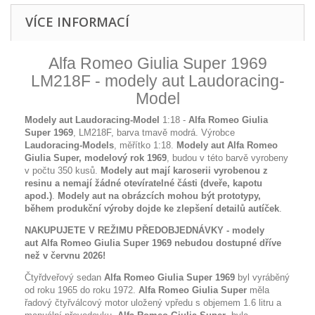
VÍCE INFORMACÍ
Alfa Romeo Giulia Super 1969
LM218F - modely aut Laudoracing-
Model
Modely aut Laudoracing-Model
1:18 -
Alfa Romeo Giulia
Super 1969
, LM218F, barva tmavě modrá. Výrobce
Laudoracing-Models
, měřítko 1:18.
Modely aut Alfa Romeo
Giulia Super, modelový rok 1969
, budou v této barvě vyrobeny
v počtu 350 kusů.
Modely aut mají karoserii vyrobenou z
resinu a nemají žádné otevíratelné části (dveře, kapotu
apod.)
.
Modely aut na obrázcích mohou být prototypy,
během produkční výroby dojde ke zlepšení detailů autíček
.
NAKUPUJETE V REŽIMU PŘEDOBJEDNÁVKY - modely
aut Alfa Romeo Giulia Super 1969 nebudou dostupné dříve
než v červnu 2026!
Čtyřdveřový sedan
Alfa Romeo Giulia Super 1969
byl vyráběný
od roku 1965 do roku 1972.
Alfa Romeo Giulia Super
měla
řadový čtyřválcový motor uložený vpředu s objemem 1.6 litru a