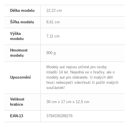
Délka modelu
22,22 cm
Šířka modelu
8,61 cm
Výška
7,11 cm
modelu
Hmotnost
900 g
modelu
Modely aut nejsou určené pro osoby
mladší 14 let. Nejedná se o hračky, ale o
Upozornění
modely aut pro sběratele. U malých dětí
hrozí nebezpečí vdechnutí či požití malých
součástek!
Velikost
30 cm x 17 cm x 12,5 cm
krabice
EAN-13
3794336288276