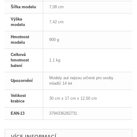
Šířka modelu
7,08 cm
Výška
7,42 cm
modelu
Hmotnost
900 g
modelu
Celková
hmotnost
1,1 kg
balení
Modely aut nejsou určené pro osoby
Upozornění
mladší 14 let
Velikost
30 cm x 17 cm x 12,50 cm
krabice
EAN-13
3794336282731
VÍCE INFORMACÍ