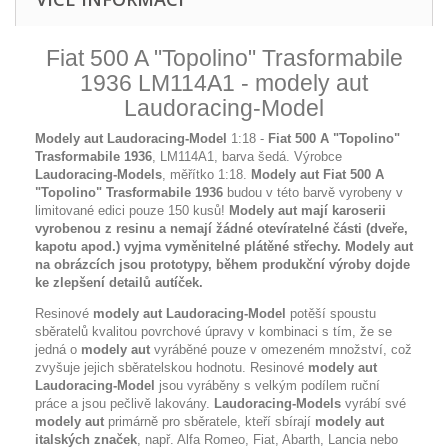
Fiat 500 A "Topolino" Trasformabile
1936 LM114A1 - modely aut
Laudoracing-Model
Modely aut Laudoracing-Model
1:18 -
Fiat 500 A "Topolino"
Trasformabile 1936
, LM114A1, barva šedá. Výrobce
Laudoracing-Models
, měřítko 1:18.
Modely aut Fiat 500 A
"Topolino" Trasformabile 1936
budou v této barvě vyrobeny v
limitované edici pouze 150 kusů!
Modely aut mají karoserii
vyrobenou z resinu a nemají žádné otevíratelné části (dveře,
kapotu apod.) vyjma vyměnitelné plátěné střechy.
Modely aut
na obrázcích jsou prototypy, během produkční výroby dojde
ke zlepšení detailů autíček
.
Resinové
modely aut Laudoracing-Model
potěší spoustu
sběratelů kvalitou povrchové úpravy v kombinaci s tím, že se
jedná o
modely aut
vyráběné pouze v omezeném množství, což
zvyšuje jejich sběratelskou hodnotu. Resinové
modely aut
Laudoracing-Model
jsou vyráběny s velkým podílem ruční
práce a jsou pečlivě lakovány.
Laudoracing-Models
vyrábí své
modely aut
primárně pro sběratele, kteří sbírají
modely aut
italských značek
, např. Alfa Romeo, Fiat, Abarth, Lancia nebo