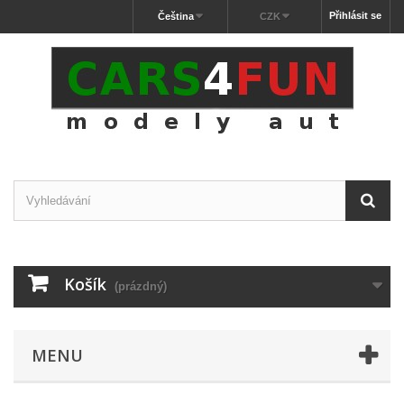
Přihlásit se
Čeština
CZK
Košík
(prázdný)
MENU