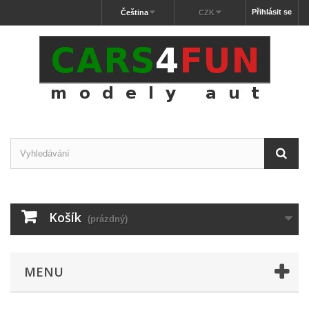
Přihlásit se
Čeština
CZK
Košík
(prázdný)
MENU