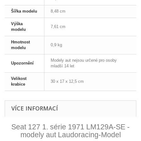
Šířka modelu
8,48 cm
Výška
7,61 cm
modelu
Hmotnost
0,9 kg
modelu
Modely aut nejsou určené pro osoby
Upozornění
mladší 14 let
Velikost
30 x 17 x 12,5 cm
krabice
VÍCE INFORMACÍ
Seat 127 1. série 1971 LM129A-SE -
modely aut Laudoracing-Model