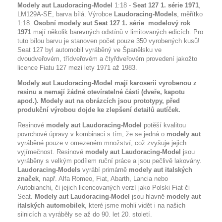
Modely aut Laudoracing-Model
1:18 -
Seat 127 1. série 1971
,
LM129A-SE, barva bílá. Výrobce
Laudoracing-Models
, měřítko
1:18.
Osobní modely aut Seat 127 1. série modelový rok
1971
mají několik barevných odstínů v limitovaných edicích. Pro
tuto bílou barvu je stanoven počet pouze 350 vyrobených kusů!
Seat 127 byl automobil vyráběný ve Španělsku ve
dvoudveřovém, třídveřovém a čtyřdveřovém provedení jakožto
licence Fiatu 127 mezi lety 1971 až 1983.
Modely aut Laudoracing-Model mají karoserii vyrobenou z
resinu a nemají žádné otevíratelné části (dveře, kapotu
apod.).
Modely aut na obrázcích jsou prototypy, před
produkční výrobou dojde ke zlepšení detailů autíček
.
Resinové
modely aut Laudoracing-Model
potěší kvalitou
povrchové úpravy v kombinaci s tím, že se jedná o
modely aut
vyráběné pouze v omezeném množství, což zvyšuje jejich
vyjímečnost. Resinové
modely aut Laudoracing-Model
jsou
vyráběny s velkým podílem ruční práce a jsou pečlivě lakovány.
Laudoracing-Models
vyrábí
primárně
modely aut italských
značek
, např. Alfa Romeo, Fiat, Abarth, Lancia nebo
Autobianchi, či jejich licencovaných verzí jako Polski Fiat či
Seat.
Modely aut Laudoracing-Model
jsou hlavně
modely aut
italských automobilek
, které jsme mohli vidět i na našich
silnicích a vyráběly se až do 90. let 20. století.