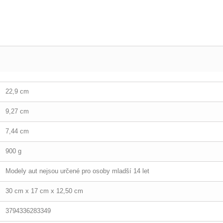
22,9 cm
9,27 cm
7,44 cm
900 g
Modely aut nejsou určené pro osoby mladší 14 let
30 cm x 17 cm x 12,50 cm
3794336283349