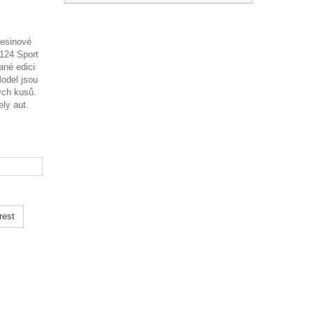
resinové
 124 Sport
ané edici
odel jsou
ých kusů.
ly aut.
rest