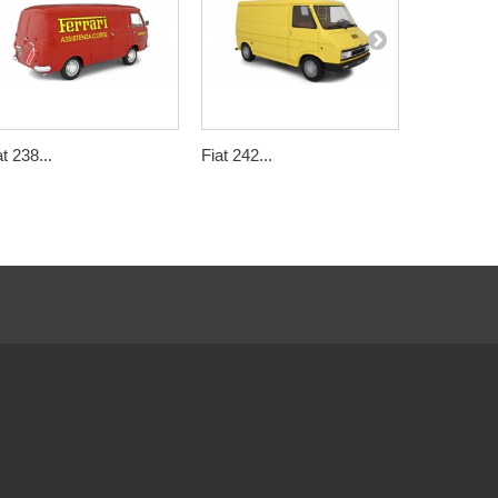
at 238...
Fiat 242...
Citroën C3