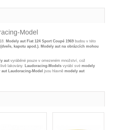
racing-Model
:18.
Modely aut Fiat 124 Sport Coupé 1969
budou v této
(dveře, kapotu apod.).
Modely aut na obrázcích mohou
y aut
vyráběné pouze v omezeném množství, což
livě lakovány.
Laudoracing-Models
vyrábí své
modely
 aut Laudoracing-Model
jsou hlavně
modely aut