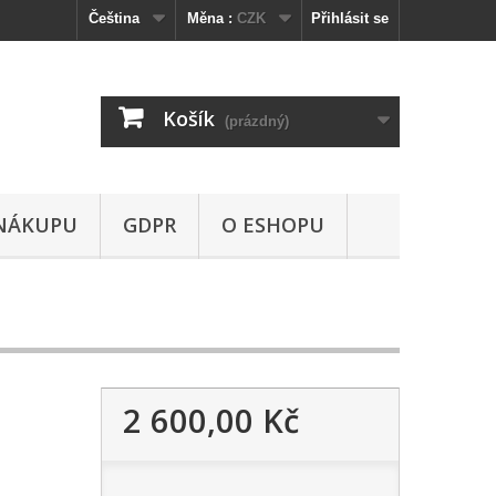
Čeština
Měna :
CZK
Přihlásit se
Košík
(prázdný)
NÁKUPU
GDPR
O ESHOPU
2 600,00 Kč
,