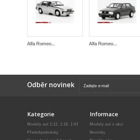
Alfa Romeo...
Alfa Romeo...
Odběr novinek
Kategorie
Informace
Modely aut 1:12, 1:18, 1:43
Modely aut v akci
Předobjednávky
Novinky