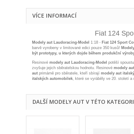
VÍCE INFORMACÍ
Fiat 124 Sp
Modely aut Laudoracing-Model
1:18 -
Fiat 124 Sport C
barvě vyrobeny v limitované edici pouze 350 kusů!
Modely
být prototypy, u kterých dojde během produkční výroby
Resinové
modely aut Laudoracing-Model
potěší spoustu
zvyšuje jejich sběratelskou hodnotu. Resinové
modely au
aut
primárně pro sběratele, kteří sbírají
modely aut italsk
italských automobilek
, které se vyráběly ve 20. století a
DALŠÍ MODELY AUT V TÉTO KATEGORII