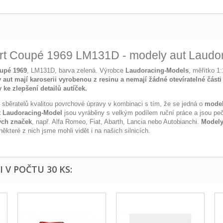
ort Coupé 1969 LM131D - modely aut Laudo
oupé 1969
, LM131D, barva zelená. Výrobce
Laudoracing-Models
, měřítko 1
 aut mají karoserii vyrobenou z resinu a nemají žádné otevíratelné části 
 ke zlepšení detailů autíček
.
 sběratelů kvalitou povrchové úpravy v kombinaci s tím, že se jedná o
model
t Laudoracing-Model
jsou vyráběny s velkým podílem ruční práce a jsou peč
ých značek
, např. Alfa Romeo, Fiat, Abarth, Lancia nebo Autobianchi.
Modely
 některé z nich jsme mohli vidět i na našich silnicích.
 V POČTU 30 KS: