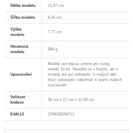
Délka modelu
21,87 cm
Šířka modelu
9,16 cm
Výška
7,77 cm
modelu
Hmotnost
900 g
modelu
Modely aut nejsou určené pro osoby
mladší 14 let. Nejedná se o hračky, ale o
Upozornění
modely aut pro sběratele. U malých dětí
hrozí nebezpečí vdechnutí či požití malých
součástek!
Velikost
30 cm x 17 cm x 12,50 cm
krabice
EAN-13
3794336284711