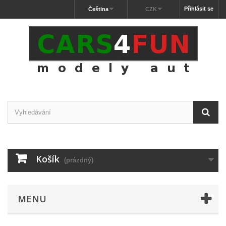
Přihlásit se
Čeština
CZK
Košík
(prázdný)
MENU