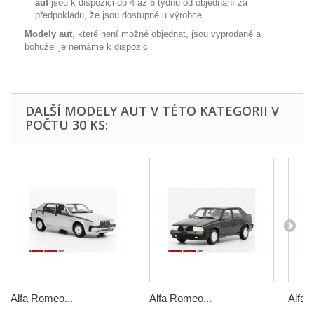
aut
jsou k dispozici do 4 až 6 týdnů od objednání za
předpokladu, že jsou dostupné u výrobce.
Modely aut
, které není možné objednat, jsou vyprodané a
bohužel je nemáme k dispozici.
DALŠÍ MODELY AUT V TÉTO KATEGORII V
POČTU 30 KS:
Alfa Romeo...
Alfa Romeo...
Alfa 