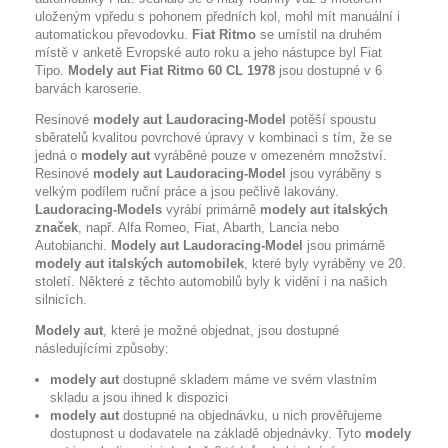
uloženým vpředu s pohonem předních kol, mohl mít manuální i
automatickou převodovku.
Fiat Ritmo
se umístil na druhém
místě v anketě Evropské auto roku a jeho nástupce byl Fiat
Tipo.
Modely aut Fiat Ritmo 60 CL 1978
jsou dostupné v 6
barvách karoserie.
Resinové
modely aut Laudoracing-Model
potěší spoustu
sběratelů kvalitou povrchové úpravy v kombinaci s tím, že se
jedná o
modely aut
vyráběné pouze v omezeném množství.
Resinové
modely aut Laudoracing-Model
jsou vyráběny s
velkým podílem ruční práce a jsou pečlivě lakovány.
Laudoracing-Models
vyrábí
primárně
modely aut italských
značek
, např. Alfa Romeo, Fiat, Abarth, Lancia nebo
Autobianchi.
Modely aut Laudoracing-Model
jsou primárně
modely aut italských automobilek
, které byly vyráběny ve 20.
století. Některé z těchto automobilů byly k vidění i na našich
silnicích.
Modely aut
, které je možné objednat, jsou dostupné
následujícími způsoby:
modely aut
dostupné skladem máme ve svém vlastním
skladu a jsou ihned k dispozici
modely aut
dostupné na objednávku, u nich prověřujeme
dostupnost u dodavatele na základě objednávky. Tyto
modely