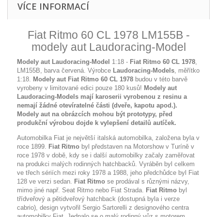
VÍCE INFORMACÍ
Fiat Ritmo 60 CL 1978 LM155B -
modely aut Laudoracing-Model
Modely aut Laudoracing-Model
1:18 -
Fiat Ritmo 60 CL 1978
,
LM155B, barva červená. Výrobce
Laudoracing-Models
, měřítko
1:18.
Modely aut Fiat Ritmo 60 CL 1978
budou v této barvě
vyrobeny v limitované edici pouze 180 kusů!
Modely aut
Laudoracing-Models mají karoserii vyrobenou z resinu a
nemají žádné otevíratelné části (dveře, kapotu apod.).
Modely aut na obrázcích mohou být prototypy, před
produkční výrobou dojde k vylepšení detailů autíček.
Automobilka Fiat je největší italská automobilka, založena byla v
roce 1899.
Fiat Ritmo
byl představen na Motorshow v Turíně v
roce 1978 v době, kdy se i další automobilky začaly zaměřovat
na produkci malých rodinných hatchbacků. Vyráběn byl celkem
ve třech sériích mezi roky 1978 a 1988, jeho předchůdce byl Fiat
128 ve verzi sedan.
Fiat Ritmo
se prodával s různými názvy,
mimo jiné např. Seat Ritmo nebo Fiat Strada.
Fiat Ritmo
byl
třídveřový a pětidveřový hatchback (dostupná byla i verze
cabrio), design vytvořil Sergio Sartorelli z designového centra
automobilky Fiat. Jednalo se o malý rodinný vůz s motorem